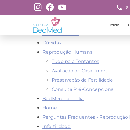
(1
Páginas
Início
C
Clínica BedMed
Dúvidas
Reprodução Humana
Tudo para Tentantes
Avaliação do Casal Infértil
Preservação da Fertilidade
Consulta Pré-Concepcional
BedMed na mídia
Home
Perguntas Frequentes - Reproduçã
Infertilidade