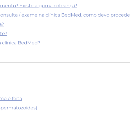
amento? Existe alguma cobrança?
onsulta / exame na clínica BedMed, como devo procede
a?
te?
a clínica BedMed?
omo é feita
Espermatozoides)