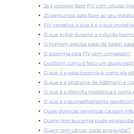
Já é possível fazer FIV com células-tr
25 perguntas para fazer ao seu médic
FIV negativa: o que é e o que investig
O que evitar durante a indução hormo
O homem precisa parar de beber para
O esperma para FIV vem congelado?
DuoStim: como é feito um duplo estí
O que é a galactosemia e como ela infl
O que é a síndrome de Kallmann e como
O que é a distrofia miotônica e como el
O que é o aconselhamento genético?
Quais doenças genéticas causam infer
Quem tem leucemia pode engravidar
Quem tem câncer pode engravidar?