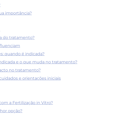
?
 sua importância?
?
a do tratamento?
nfluenciam
s: quando é indicada?
indicada e o que muda no tratamento?
pacto no tratamento?
cuidados e orientações iniciais
om a Fertilização in Vitro?
lhor opção?