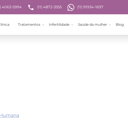
1) 4063-5994
(11) 4872-3555
(11) 91934-1697
línica
Tratamentos
Infertilidade
Saúde da mulher
Blog
o Humana