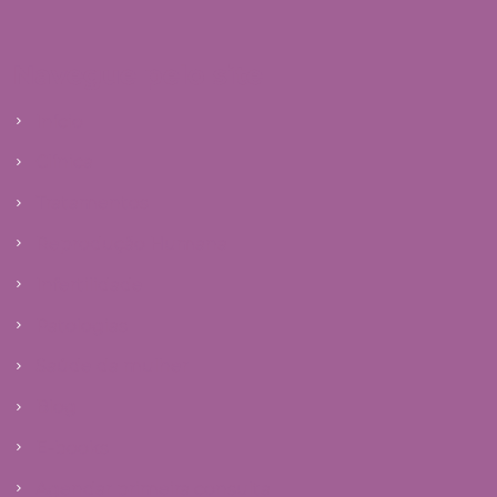
Navegue pelo site
Início
Clínica
Tratamentos
Reprodução Humana
Infertilidade
Patologias
Saúde da mulher
Blog
E-books
Agendar primeira consulta