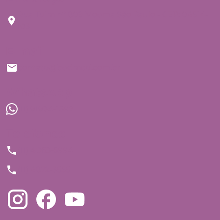
Rua Tuim nº 809 Moema São Paulo - CEP: 04514-
103
E-mail
contato@bedmed.com.br
WhatsApp
(11) 91934-1697
Telefones
(11) 4063-5994
(11) 4872-3555