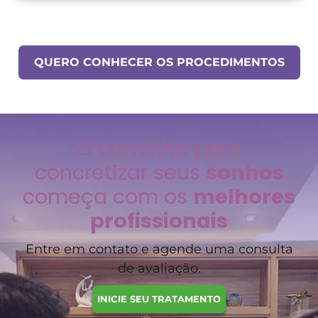
QUERO CONHECER OS PROCEDIMENTOS
O caminho para
concretizar seus
sonhos
começa com os
melhores
profissionais
Entre em contato e agende uma consulta
de avaliação.
INICIE SEU TRATAMENTO