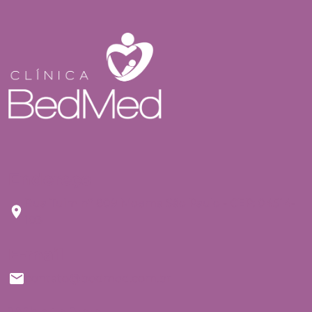
Endereço
Rua Tuim nº 809 Moema São Paulo - CEP: 04514-
103
E-mail
contato@bedmed.com.br