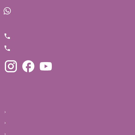
WhatsApp
(11) 91934-1697
Telefones
(11) 4063-5994
(11) 4872-3555
Navegue pelo site
Início
Clínica
Tratamentos