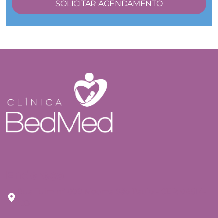
Endereço
Rua Tuim nº 809 Moema São Paulo - CEP: 04514-
103