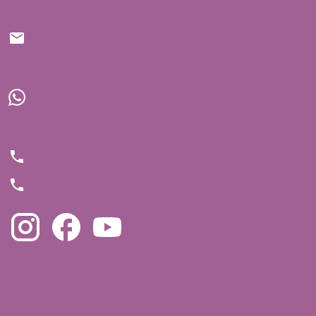
E-mail
contato@bedmed.com.br
WhatsApp
(11) 91934-1697
Telefones
(11) 4063-5994
(11) 4872-3555
Navegue pelo site