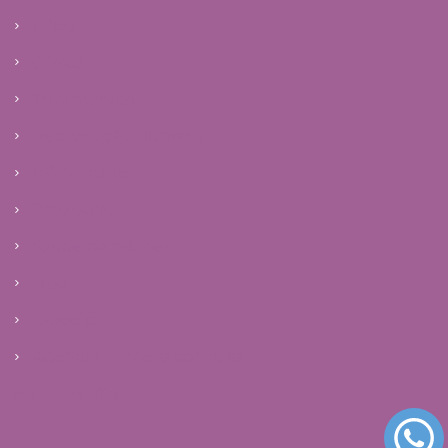
Início
Clínica
Tratamentos
Reprodução Humana
Infertilidade
Patologias
Saúde da mulher
Blog
E-books
Agendar primeira consulta
Mapa do site