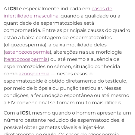
A
ICSI
é especialmente indicada em
casos de
infertilidade masculina
, quando a qualidade ou a
quantidade de espermatozoides está
comprometida. Entre as principais causas do quadro
estão a baixa contagem de espermatozoides
(oligozoospermia), a baixa motilidade deles
(
astenozoospermia
), alterações na sua morfologia
(
teratozoospermia
) ou até mesmo a ausência de
espermatozoides no sêmen, situação conhecida
como
azoospermia
— nestes casos, o
espermatozoide é obtido diretamente do testículo,
por meio de biópsia ou punção testicular. Nessas
condições, a fecundação espontânea ou até mesmo
a FIV convencional se tornam muito mais difíceis.
Com a
ICSI
, mesmo quando o homem apresenta um
número bastante reduzido de espermatozoides, é
possível obter gametas viáveis e injetá-los
diretamente no óvulo. Os casos de azoospermia