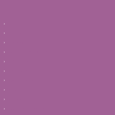
Navegue pelo site
Início
Clínica
Tratamentos
Reprodução Humana
Infertilidade
Patologias
Saúde da mulher
Blog
E-books
Agendar primeira consulta