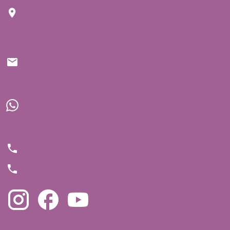
Rua Tuim nº 809 Moema São Paulo - CEP: 04514-
103
E-mail
contato@bedmed.com.br
WhatsApp
(11) 91934-1697
Telefones
(11) 4063-5994
(11) 4872-3555