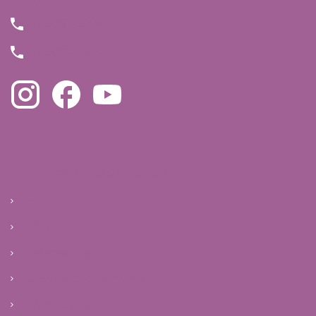
(11) 4063-5994
(11) 4872-3555
Navegue pelo site
Início
Clínica
Tratamentos
Reprodução Humana
Infertilidade