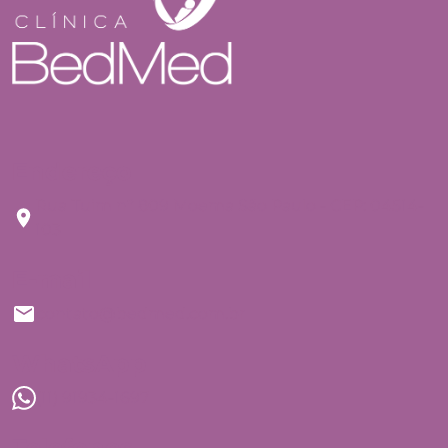
Endereço
Rua Tuim nº 809 Moema São Paulo - CEP: 04514-
103
E-mail
contato@bedmed.com.br
WhatsApp
(11) 91934-1697
Telefones