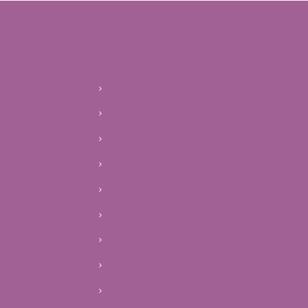
Navegue pelo site
Início
EP: 04514-
Clínica
Tratamentos
Reprodução Humana
Infertilidade
Patologias
Saúde da mulher
Blog
E-books