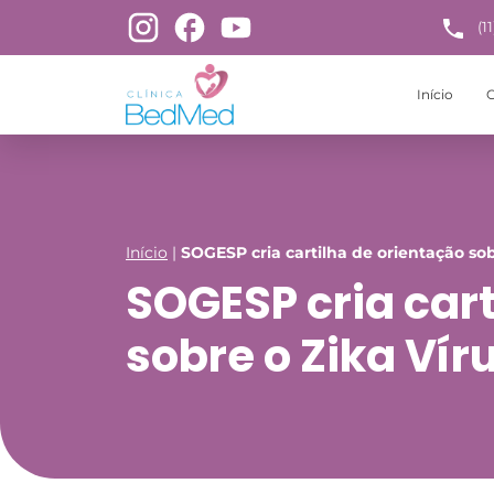
(1
Início
C
Início
|
SOGESP cria cartilha de orientação sob
SOGESP cria cart
sobre o Zika Vír