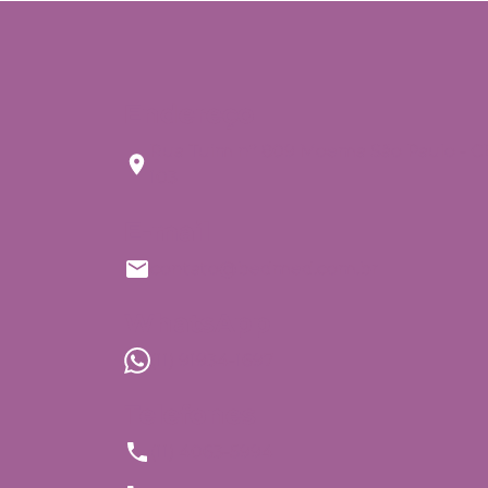
Endereço
Rua Tuim nº 809 Moema São Paulo - C
103
E-mail
contato@bedmed.com.br
WhatsApp
(11) 91934-1697
Telefones
(11) 4063-5994