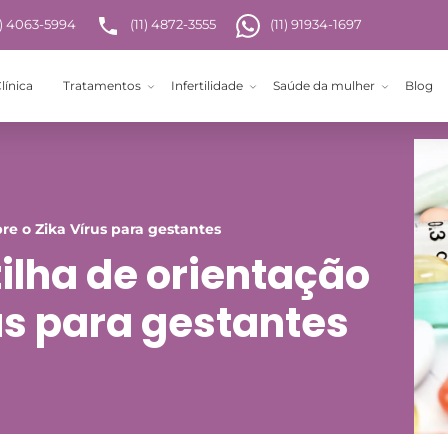
1) 4063-5994
(11) 4872-3555
(11) 91934-1697
línica
Tratamentos
Infertilidade
Saúde da mulher
Blog
re o Zika Vírus para gestantes
ilha de orientação
us para gestantes