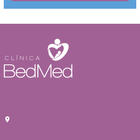
Endereço
Rua Tuim nº 809 Moema São Paulo - CEP: 04514-
103
E-mail