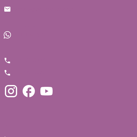
contato@bedmed.com.br
WhatsApp
(11) 91934-1697
Telefones
(11) 4063-5994
(11) 4872-3555
Navegue pelo site