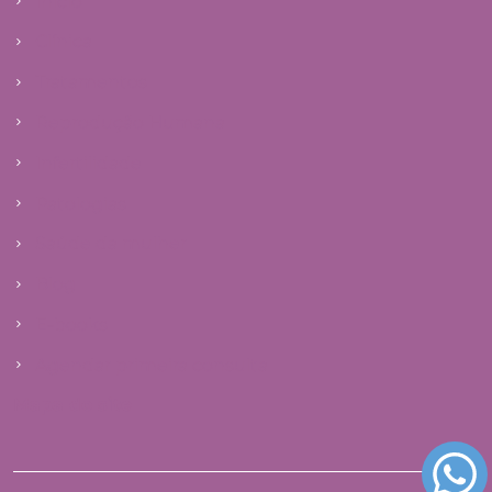
Início
Clínica
Tratamentos
Reprodução Humana
Infertilidade
Patologias
Saúde da mulher
Blog
E-books
Agendar primeira consulta
Mapa do site