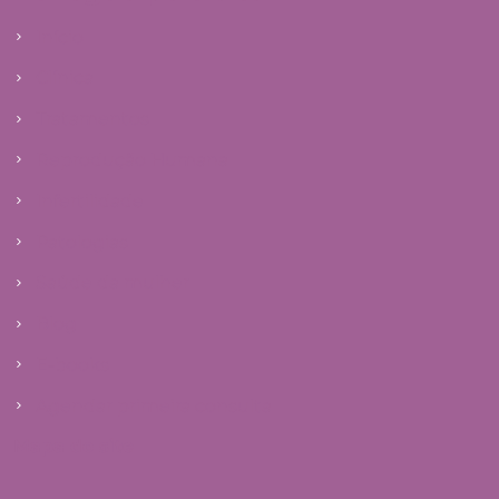
Início
Clínica
Tratamentos
Reprodução Humana
Infertilidade
Patologias
Saúde da mulher
Blog
E-books
Agendar primeira consulta
Mapa do site