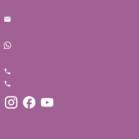
E-mail
contato@bedmed.com.br
WhatsApp
(11) 91934-1697
Telefones
(11) 4063-5994
(11) 4872-3555
Navegue pelo site