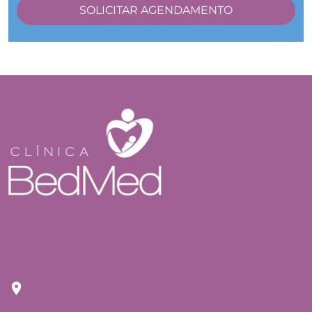
Endereço
Rua Tuim nº 809 Moema São Paulo - CEP: 04514-
103