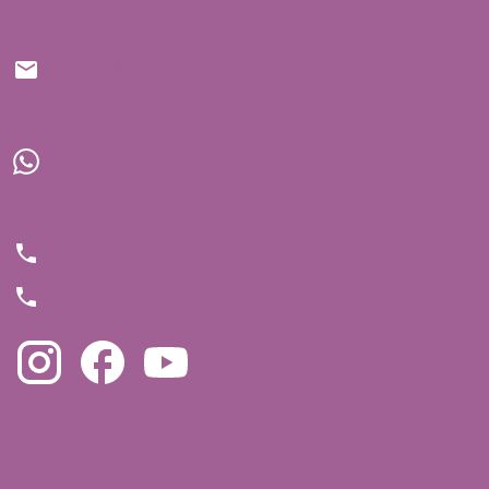
E-mail
contato@bedmed.com.br
WhatsApp
(11) 91934-1697
Telefones
(11) 4063-5994
(11) 4872-3555
Navegue pelo site