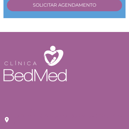
Endereço
Rua Tuim nº 809 Moema São Paulo - CEP: 04514-
103