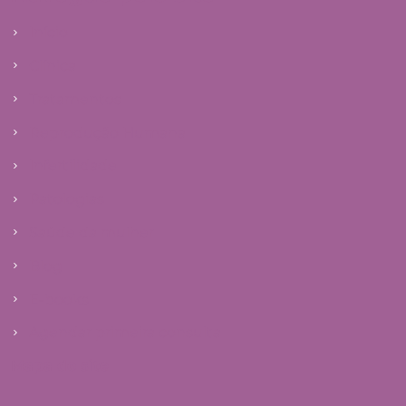
Início
Clínica
Tratamentos
Reprodução Humana
Infertilidade
Patologias
Saúde da mulher
Blog
E-books
Agendar primeira consulta
Mapa do site