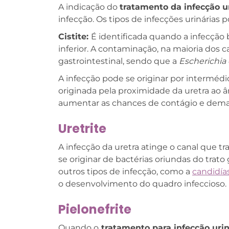
A indicação do
tratamento da infecção u
infecção. Os tipos de infecções urinárias 
Cistite:
É identificada quando a infecção b
inferior. A contaminação, na maioria dos c
gastrointestinal, sendo que a
Escherichia 
A infecção pode se originar por interméd
originada pela proximidade da uretra ao â
aumentar as chances de contágio e dem
Uretrite
A infecção da uretra atinge o canal que t
se originar de bactérias oriundas do trato
outros tipos de infecção, como a
candidía
o desenvolvimento do quadro infeccioso.
Pielonefrite
Quando o
tratamento para infecção uri