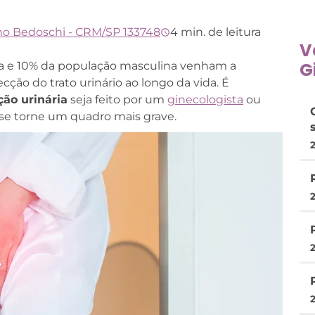
no Bedoschi - CRM/SP 133748
4 min. de leitura
V
G
a e 10% da população masculina venham a
ção do trato urinário ao longo da vida. É
ão urinária
seja feito por um
ginecologista
ou
 se torne um quadro mais grave.