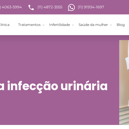
1) 4063-5994
(11) 4872-3555
(11) 91934-1697
línica
Tratamentos
Infertilidade
Saúde da mulher
Blog
 infecção urinária