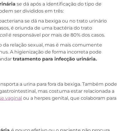
rinária
se dá após a identificação do tipo de
podem ser divididos em três:
acteriana se dá na bexiga ou no trato urinário
asos, é oriunda de uma bactéria do trato
coli
é responsável por mais de 80% dos casos.
io da relação sexual, mas é mais comumente
nus. A higienização de forma incorreta pode
andar
tratamento para infecção urinária.
ransporta a urina para fora da bexiga. Também pode
 gastrointestinal, mas costuma estar relacionada a
se vaginal
ou a herpes genital, que colaboram para
nária
é pouco efetivo ou o paciente não procura