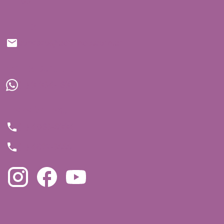
103
E-mail
contato@bedmed.com.br
WhatsApp
(11) 91934-1697
Telefones
(11) 4063-5994
(11) 4872-3555