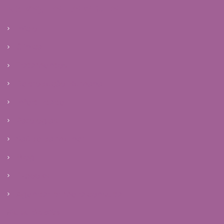
Navegue pelo site
Início
Clínica
Tratamentos
Reprodução Humana
Infertilidade
Patologias
Saúde da mulher
Blog
E-books
Agendar primeira consulta
Mapa do site