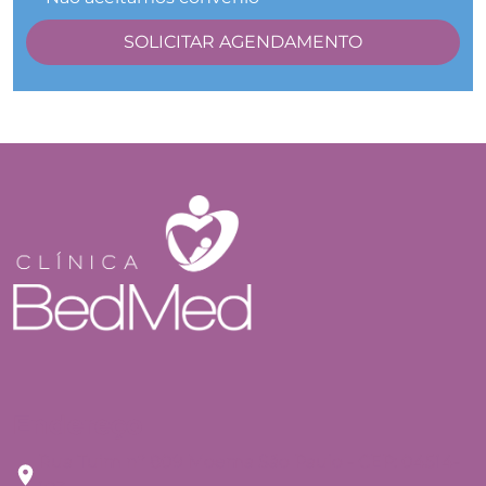
Endereço
Rua Tuim nº 809 Moema São Paulo - CEP: 04514-