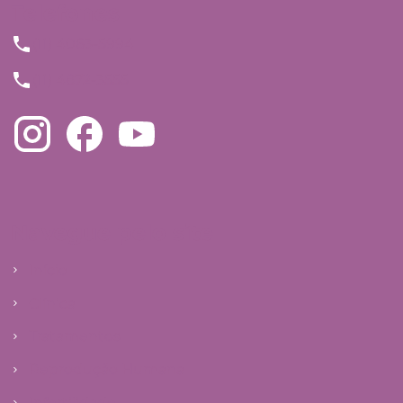
Telefones
(11) 4063-5994
(11) 4872-3555
Navegue pelo site
Início
Clínica
Tratamentos
Reprodução Humana
Infertilidade