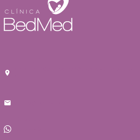
Endereço
Rua Tuim nº 809 Moema São Paulo - CEP: 04514-
103
E-mail
contato@bedmed.com.br
WhatsApp
(11) 91934-1697