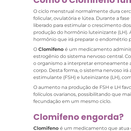
Como o Clomifeno fu
O ciclo menstrual normalmente dura cerca 
folicular, ovulatória e lútea. Durante a fas
liberado para estimular o crescimento dos 
produção do hormônio luteinizante (LH).
hormônio que irá preparar o endométrio p
O
Clomifeno
é um medicamento administr
estrogênio do sistema nervoso central. C
o organismo a interpretar erroneamente a
corpo. Desta forma, o sistema nervoso ir
estimulante (FSH) e luteinizante (LH), co
O aumento na produção de FSH e LH fav
folículos ovarianos, possibilitando que m
fecundação em um mesmo ciclo.
Clomifeno engorda?
Clomifeno
é um medicamento que atua d