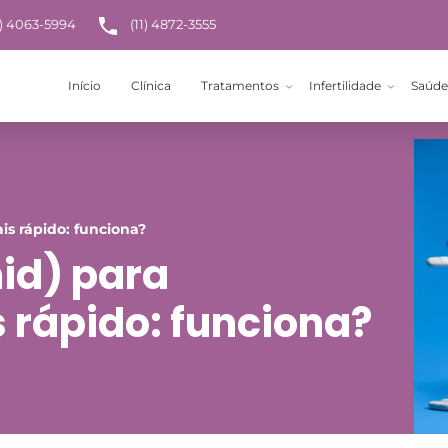
1) 4063-5994
(11) 4872-3555
Início
Clínica
Tratamentos
Infertilidade
Saúde
is rápido: funciona?
id) para
 rápido: funciona?