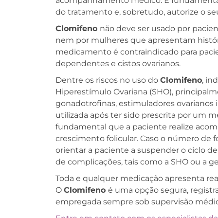
acompanhamento médico. É fundamental 
do tratamento e, sobretudo, autorize o se
Clomifeno
não deve ser usado por pacien
nem por mulheres que apresentam históri
medicamento é contraindicado para pac
dependentes e cistos ovarianos.
Dentre os riscos no uso do
Clomifeno
, in
Hiperestímulo Ovariana (SHO), principa
gonadotrofinas, estimuladores ovarianos i
utilizada após ter sido prescrita por um
fundamental que a paciente realize acom
crescimento folicular. Caso o número de f
orientar a paciente a suspender o ciclo d
de complicações, tais como a SHO ou a g
Toda e qualquer medicação apresenta reaç
O
Clomifeno
é uma opção segura, registr
empregada sempre sob supervisão médic