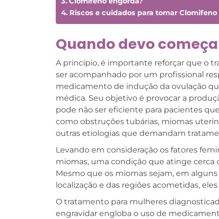
Clomifeno engorda?
Riscos e cuidados para tomar Clomifeno
Quando devo começar
A princípio, é importante reforçar que o
ser acompanhado por um profissional res
medicamento de indução da ovulação qu
médica. Seu objetivo é provocar a produçã
pode não ser eficiente para pacientes qu
como obstruções tubárias, miomas uterino
outras etiologias que demandam tratamen
Levando em consideração os fatores femi
miomas, uma condição que atinge cerca d
Mesmo que os miomas sejam, em alguns c
localização e das regiões acometidas, ele
O tratamento para mulheres diagnostic
engravidar engloba o uso de medicamentos