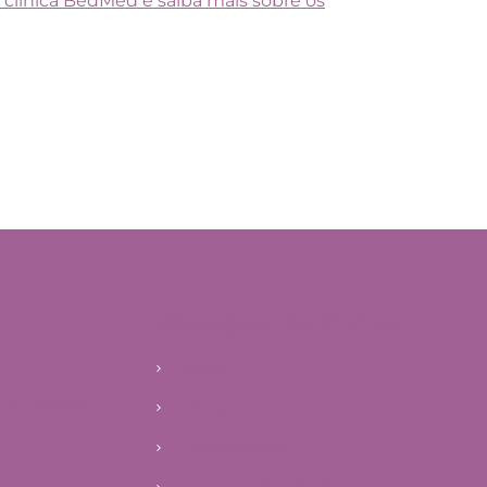
 clínica BedMed e saiba mais sobre os
Navegue pelo site
Início
EP: 04514-
Clínica
Tratamentos