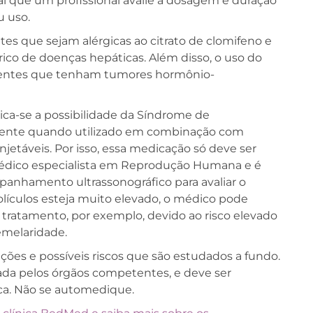
que um profissional avalie a dosagem e duração
u uso.
tes que sejam alérgicas ao citrato de clomifeno e
co de doenças hepáticas. Além disso, o uso do
ientes que tenham tumores hormônio-
dica-se a possibilidade da Síndrome de
lmente quando utilizado em combinação com
njetáveis. Por isso, essa medicação só deve ser
 médico especialista em Reprodução Humana e é
panhamento ultrassonográfico para avaliar o
olículos esteja muito elevado, o médico pode
e tratamento, por exemplo, devido ao risco elevado
emelaridade.
ões e possíveis riscos que são estudados a fundo.
ada pelos órgãos competentes, e deve ser
a. Não se automedique.