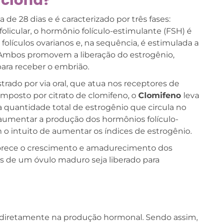
nciona?
de 28 dias e é caracterizado por três fases:
e folicular, o hormônio folículo-estimulante (FSH) é
folículos ovarianos e, na sequência, é estimulada a
 Ambos promovem a liberação do estrogênio,
ara receber o embrião.
ado por via oral, que atua nos receptores de
omposto por citrato de clomifeno, o
Clomifeno
leva
 quantidade total de estrogênio que circula no
á aumentar a produção dos hormônios folículo-
m o intuito de aumentar os índices de estrogênio.
orece o crescimento e amadurecimento dos
ais de um óvulo maduro seja liberado para
iretamente na produção hormonal. Sendo assim,