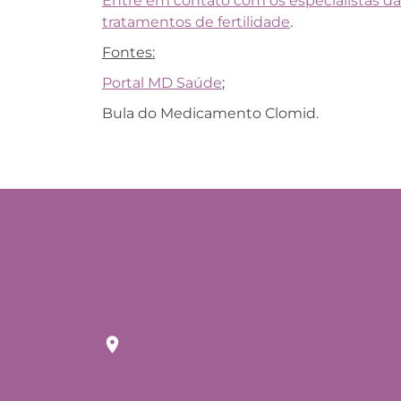
Entre em contato com os especialistas da
tratamentos de fertilidade
.
Fontes:
Portal MD Saúde
;
Bula do Medicamento Clomid.
Endereço
Rua Tuim nº 809 Moema São Paulo - C
103
E-mail