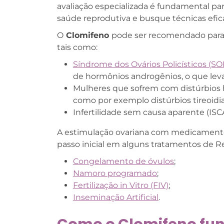
avaliação especializada é fundamental pa
saúde reprodutiva e busque técnicas efica
O
Clomifeno
pode ser recomendado para 
tais como:
Síndrome dos Ovários Policísticos (SO
de hormônios androgênios, o que leva
Mulheres que sofrem com distúrbios 
como por exemplo distúrbios tireoidi
Infertilidade sem causa aparente (ISCA
A estimulação ovariana com medicamen
passo inicial em alguns tratamentos de Re
Congelamento de óvulos
;
Namoro programado
;
Fertilização in Vitro (FIV)
;
Inseminação Artificial
.