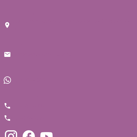
Endereço
Rua Tuim nº 809 Moema São Paulo - CEP: 04514-
103
E-mail
contato@bedmed.com.br
WhatsApp
(11) 91934-1697
Telefones
(11) 4063-5994
(11) 4872-3555