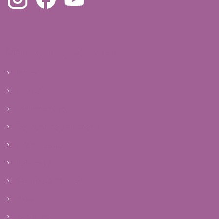
Navegue pelo site
Início
Clínica
Tratamentos
Reprodução Humana
Infertilidade
Patologias
Saúde da mulher
Blog
E-books