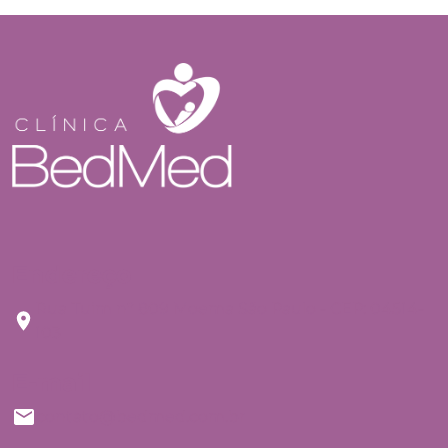
Endereço
Rua Tuim nº 809 Moema São Paulo - CEP: 04514-
103
E-mail
contato@bedmed.com.br