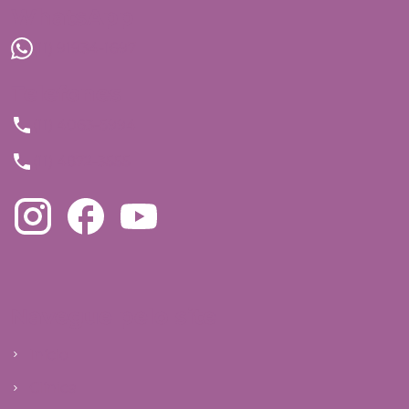
WhatsApp
(11) 91934-1697
Telefones
(11) 4063-5994
(11) 4872-3555
Navegue pelo site
Início
Clínica