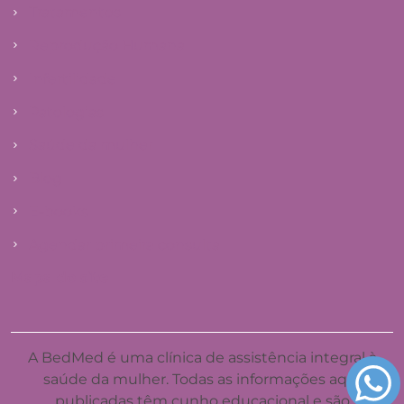
Tratamentos
Reprodução Humana
Infertilidade
Patologias
Saúde da mulher
Blog
E-books
Agendar primeira consulta
Mapa do site
A BedMed é uma clínica de assistência integral à
saúde da mulher. Todas as informações aqui
publicadas têm cunho educacional e são