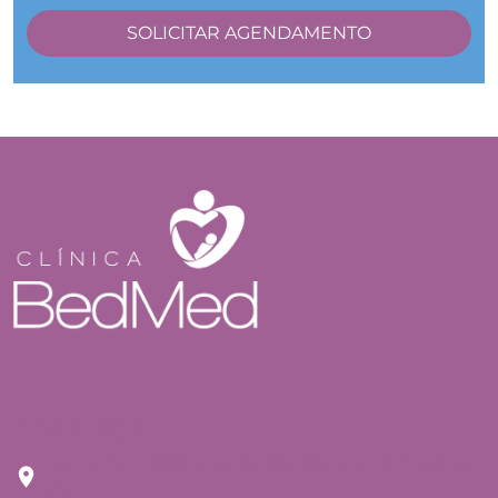
Endereço
Rua Tuim nº 809 Moema São Paulo - CEP: 04514-
103