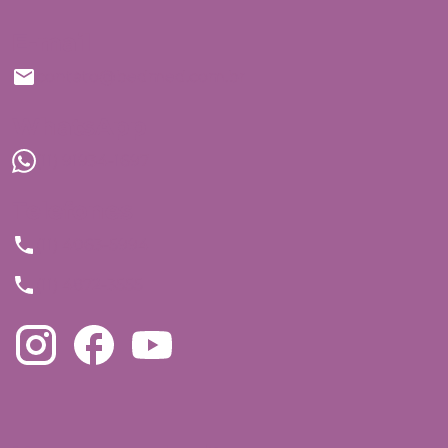
E-mail
contato@bedmed.com.br
WhatsApp
(11) 91934-1697
Telefones
(11) 4063-5994
(11) 4872-3555