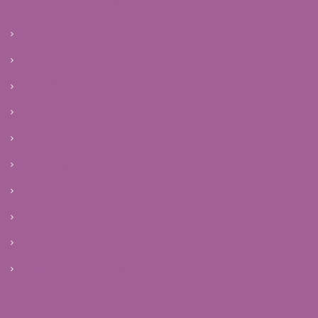
Navegue pelo site
Início
Clínica
Tratamentos
Reprodução Humana
Infertilidade
Patologias
Saúde da mulher
Blog
E-books
Agendar primeira consulta
Mapa do site