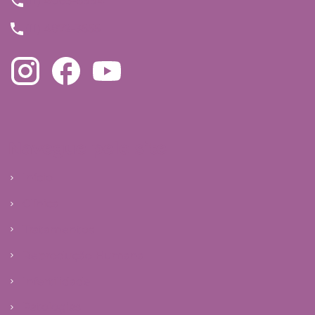
(11) 4063-5994
(11) 4872-3555
Navegue pelo site
Início
Clínica
Tratamentos
Reprodução Humana
Infertilidade
Patologias