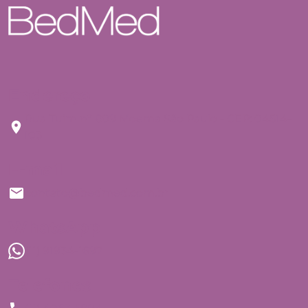
Endereço
Rua Tuim nº 809 Moema São Paulo - CEP: 04514-
103
E-mail
contato@bedmed.com.br
WhatsApp
(11) 91934-1697
Telefones