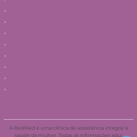
Tratamentos
Reprodução Humana
Infertilidade
Patologias
Saúde da mulher
Blog
E-books
Agendar primeira consulta
Mapa do site
A BedMed é uma clínica de assistência integral à
saúde da mulher. Todas as informações aqui