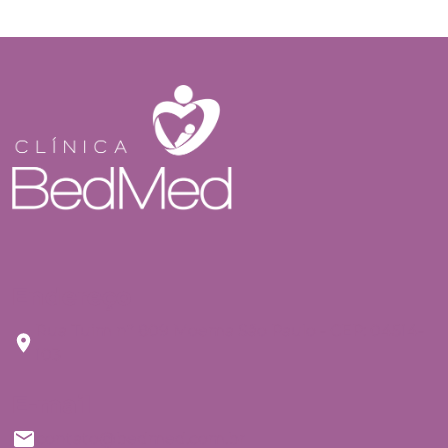
Endereço
Rua Tuim nº 809 Moema São Paulo - CEP: 04514-
103
E-mail
contato@bedmed.com.br