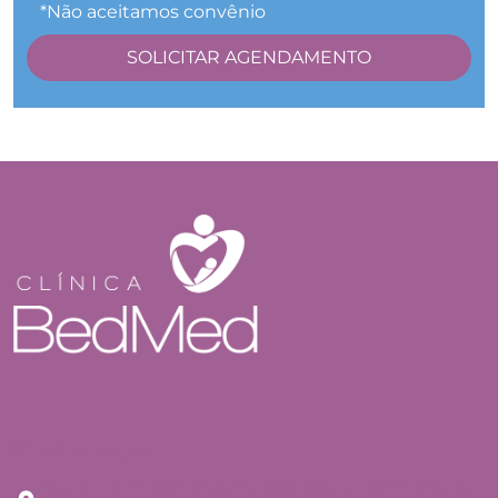
*Não aceitamos convênio
Endereço
Rua Tuim nº 809 Moema São Paulo - CEP: 04514-