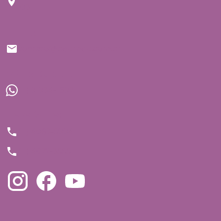
103
E-mail
contato@bedmed.com.br
WhatsApp
(11) 91934-1697
Telefones
(11) 4063-5994
(11) 4872-3555