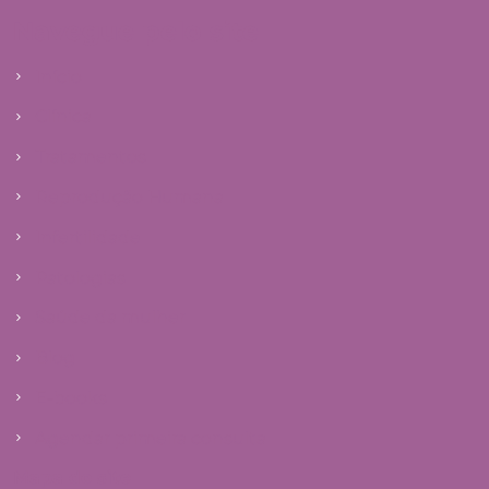
Navegue pelo site
Início
Clínica
Tratamentos
Reprodução Humana
Infertilidade
Patologias
Saúde da mulher
Blog
E-books
Agendar primeira consulta
Mapa do site