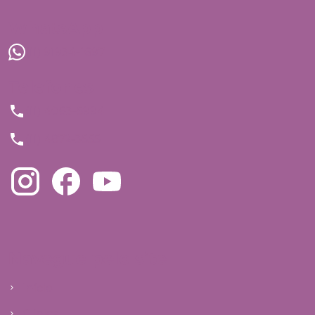
WhatsApp
(11) 91934-1697
Telefones
(11) 4063-5994
(11) 4872-3555
Navegue pelo site
Início
Clínica