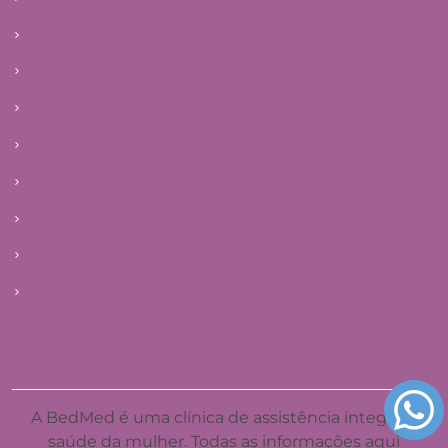
Tratamentos
Reprodução Humana
Infertilidade
Patologias
Saúde da mulher
Blog
E-books
Agendar primeira consulta
Mapa do site
A BedMed é uma clínica de assistência integral à
saúde da mulher. Todas as informações aqui