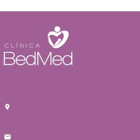
Endereço
Rua Tuim nº 809 Moema São Paulo - CEP: 04514-
103
E-mail
contato@bedmed.com.br