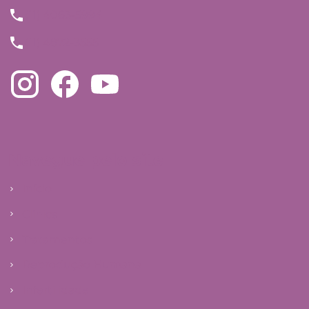
(11) 4063-5994
(11) 4872-3555
Navegue pelo site
Início
Clínica
Tratamentos
Reprodução Humana
Infertilidade