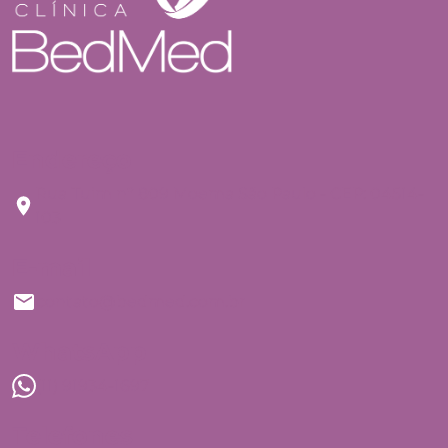
Endereço
Rua Tuim nº 809 Moema São Paulo - CEP: 04514-
103
E-mail
contato@bedmed.com.br
WhatsApp
(11) 91934-1697
Telefones