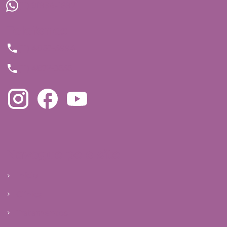
(11) 91934-1697
Telefones
(11) 4063-5994
(11) 4872-3555
Navegue pelo site
Início
Clínica
Tratamentos