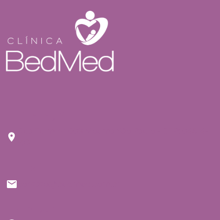
Endereço
Rua Tuim nº 809 Moema São Paulo - CEP: 04514-
103
E-mail
contato@bedmed.com.br
WhatsApp