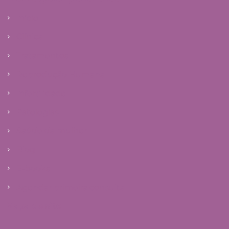
Início
Clínica
Tratamentos
Reprodução Humana
Infertilidade
Patologias
Saúde da mulher
Blog
E-books
Agendar primeira consulta
Mapa do site