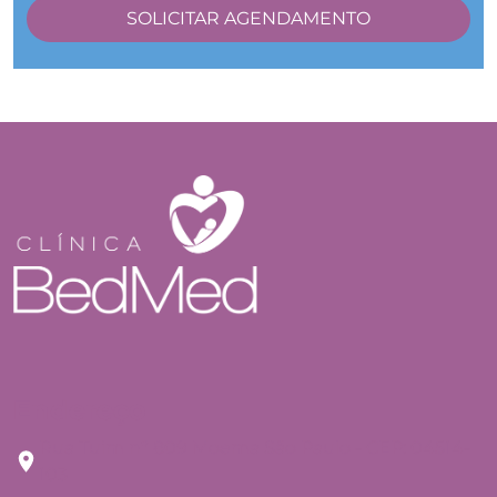
Endereço
Rua Tuim nº 809 Moema São Paulo - CEP: 04514-
103