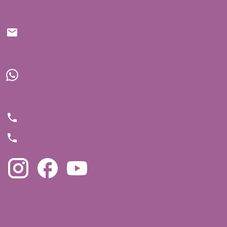
E-mail
contato@bedmed.com.br
WhatsApp
(11) 91934-1697
Telefones
(11) 4063-5994
(11) 4872-3555
Navegue pelo site