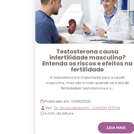
Testosterona causa
infertilidade masculina?
Entenda os riscos e efeitos na
fertilidade
A testosterona é importante para a saúde
masculina, mas não é tudo quando se trata de
fertilidadeA testosterona é o...
Publicado em: 01/06/2026
Por:
Dr. Bruno Bedoschi - CRM/SP 133748
4 min. de leitura
LEIA MAIS