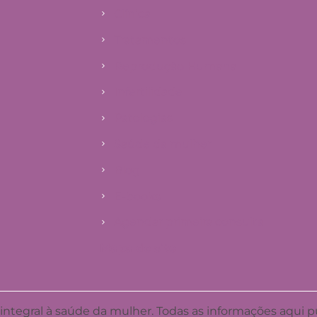
Clínica
Tratamentos
Reprodução Humana
Infertilidade
Patologias
Saúde da mulher
Blog
E-books
Agendar primeira consulta
Mapa do site
 integral à saúde da mulher. Todas as informações aqui 