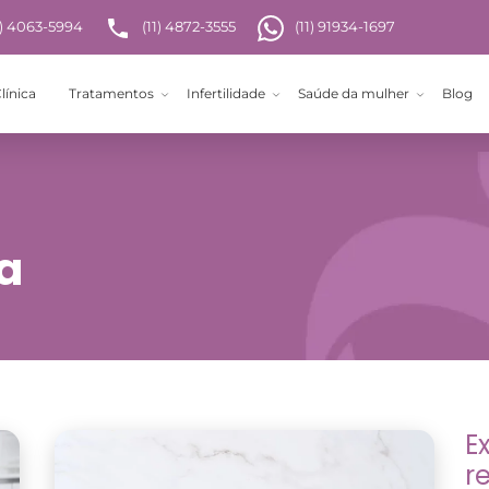
1) 4063-5994
(11) 4872-3555
(11) 91934-1697
línica
Tratamentos
Infertilidade
Saúde da mulher
Blog
a
E
r