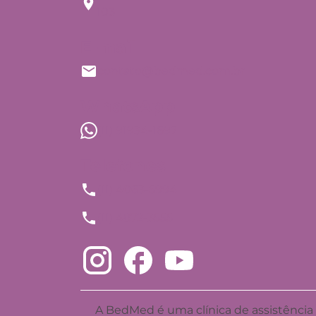
103
E-mail
contato@bedmed.com.br
WhatsApp
(11) 91934-1697
Telefones
(11) 4063-5994
(11) 4872-3555
A BedMed é uma clínica de assistência