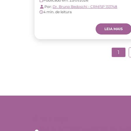
Publicado em: 23/01/2026
Por:
Dr. Bruno Bedoschi - CRM/SP 133748
4 min. de leitura
LEIA MAIS
1
Endereço
Rua Tuim nº 809 Moema São Paulo - C