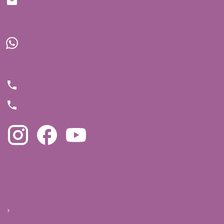
contato@bedmed.com.br
WhatsApp
(11) 91934-1697
Telefones
(11) 4063-5994
(11) 4872-3555
Navegue pelo site
Início