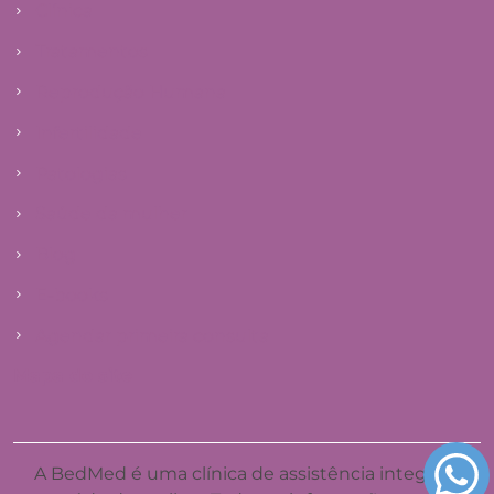
Clínica
Tratamentos
Reprodução Humana
Infertilidade
Patologias
Saúde da mulher
Blog
E-books
Agendar primeira consulta
Mapa do site
A BedMed é uma clínica de assistência integral à