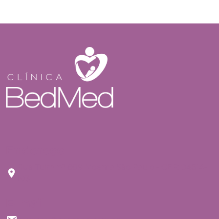
Endereço
Rua Tuim nº 809 Moema São Paulo - CEP: 04514-
103
E-mail