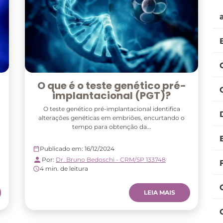
O que é o teste genético pré-
implantacional (PGT)?
O teste genético pré-implantacional identifica
alterações genéticas em embriões, encurtando o
tempo para obtenção da...
Publicado em: 16/12/2024
Por:
Dr. Bruno Bedoschi - CRM/SP 133748
4 min. de leitura
LEIA MAIS