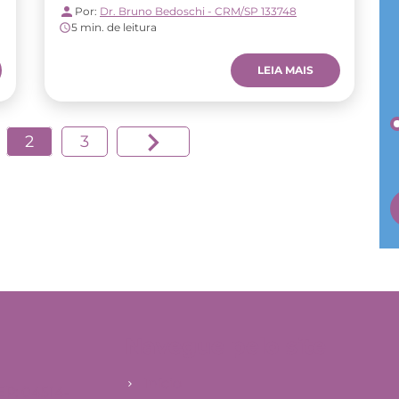
Por:
Dr. Bruno Bedoschi - CRM/SP 133748
5 min. de leitura
LEIA MAIS
2
3
Navegue pelo site
Início
EP: 04514-