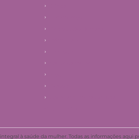
Clínica
Tratamentos
Reprodução Humana
Infertilidade
Patologias
Saúde da mulher
Blog
E-books
Agendar primeira consulta
Mapa do site
 integral à saúde da mulher. Todas as informações aqui 