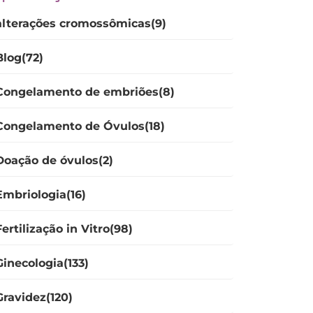
alterações cromossômicas(9)
Blog(72)
Congelamento de embriões(8)
Congelamento de Óvulos(18)
Doação de óvulos(2)
Embriologia(16)
Fertilização in Vitro(98)
Ginecologia(133)
Gravidez(120)