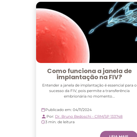
Como funciona a janela de
implantação na FIV?
Entender a janela de implantação é essencial para o
sucesso da FIV, pois permite a transferência
embrionária no momento...
Publicado em: 04/11/2024
Por:
Dr. Bruno Bedoschi - CRM/SP 133748
3 min. de leitura
LEIA MAIS