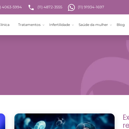
1) 4063-5994
(11) 4872-3555
(11) 91934-1697
línica
Tratamentos
Infertilidade
Saúde da mulher
Blog
E
r