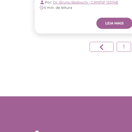
Por:
Dr. Bruno Bedoschi - CRM/SP 133748
4 min. de leitura
LEIA MAIS
1
Endereço
Rua Tuim nº 809 Moema São Paulo - C