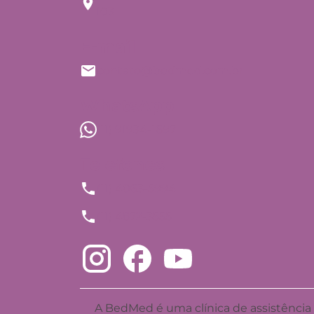
103
E-mail
contato@bedmed.com.br
WhatsApp
(11) 91934-1697
Telefones
(11) 4063-5994
(11) 4872-3555
A BedMed é uma clínica de assistência