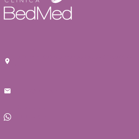
Endereço
Rua Tuim nº 809 Moema São Paulo - CEP: 04514-
103
E-mail
contato@bedmed.com.br
WhatsApp
(11) 91934-1697
Telefones