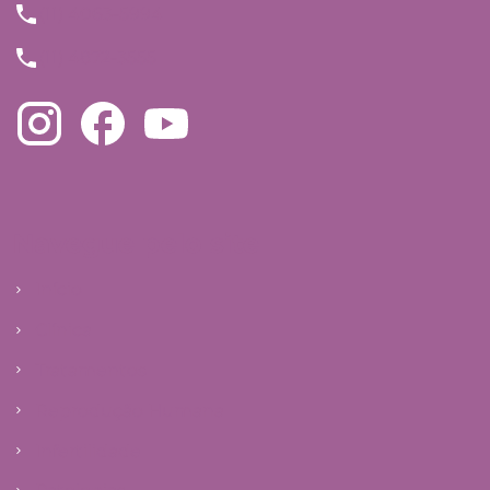
(11) 4063-5994
(11) 4872-3555
Navegue pelo site
Início
Clínica
Tratamentos
Reprodução Humana
Infertilidade