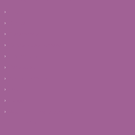
Início
Clínica
Tratamentos
Reprodução Humana
Infertilidade
Patologias
Saúde da mulher
Blog
E-books
Agendar primeira consulta
Mapa do site