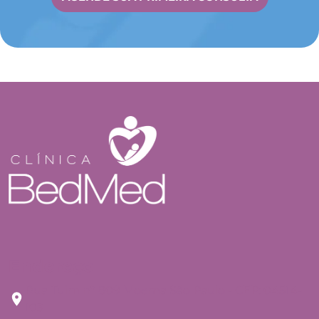
Endereço
Rua Tuim nº 809 Moema São Paulo - CEP: 04514-
103