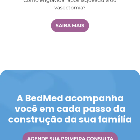
Como engravidar após laqueadura ou
vasectomia?
SAIBA MAIS
A
BedMed
acompanha
você em cada
passo da
construção da
sua família
AGENDE SUA PRIMEIRA CONSULTA