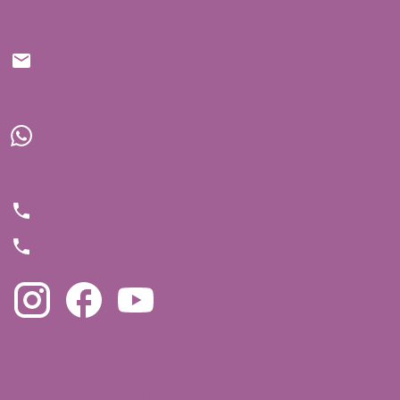
E-mail
contato@bedmed.com.br
WhatsApp
(11) 91934-1697
Telefones
(11) 4063-5994
(11) 4872-3555
Navegue pelo site